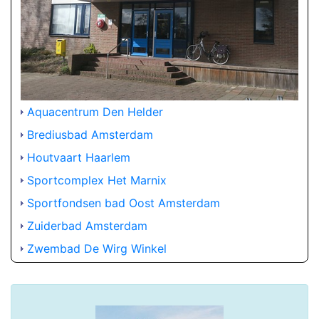
Aquacentrum Den Helder
Brediusbad Amsterdam
Houtvaart Haarlem
Sportcomplex Het Marnix
Sportfondsen bad Oost Amsterdam
Zuiderbad Amsterdam
Zwembad De Wirg Winkel