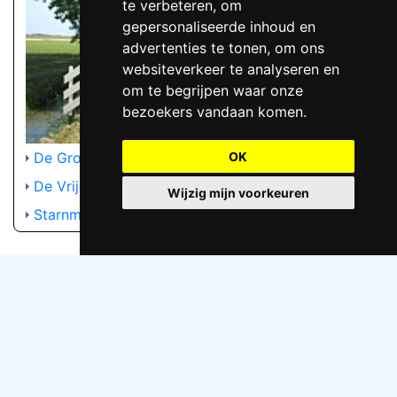
te verbeteren, om
gepersonaliseerde inhoud en
advertenties te tonen, om ons
websiteverkeer te analyseren en
om te begrijpen waar onze
bezoekers vandaan komen.
De Groote Keijns Schagerbrug
OK
De Vrije Vogels
Wijzig mijn voorkeuren
Starnmeer (Zon en Leven)
Naturisten camping