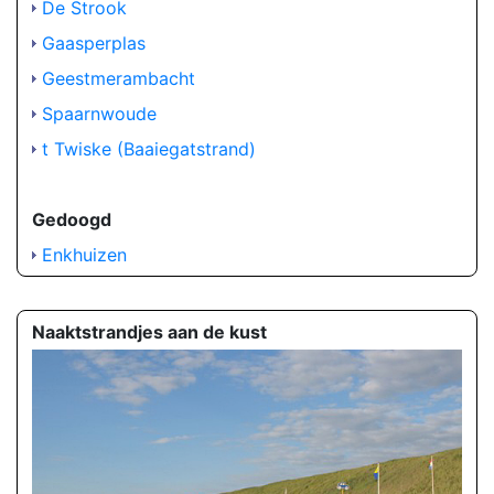
De Strook
Gaasperplas
Geestmerambacht
Spaarnwoude
t Twiske (Baaiegatstrand)
Gedoogd
Enkhuizen
Naaktstrandjes aan de kust