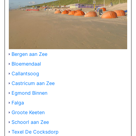
Bergen aan Zee
Bloemendaal
Callantsoog
Castricum aan Zee
Egmond Binnen
Falga
Groote Keeten
Schoorl aan Zee
Texel De Cocksdorp