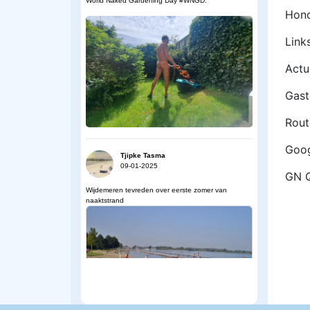
World Naked Gardening Day #WNGD.
Hond
Link
Actu
Gas
Rout
Goog
Tjipke Tasma
09-01-2025
GN Q
Wijdemeren tevreden over eerste zomer van
naaktstrand