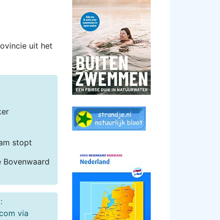
ovincie uit het
ker
am stopt
e Bovenwaard
:
.com via