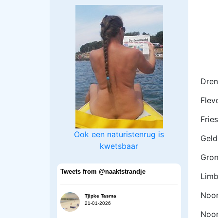
Dren
Flev
Frie
Ook een naturistenrug is
Geld
kwetsbaar
Gron
Tweets from @naaktstrandje
Limb
Noor
Tjipke Tasma
21-01-2026
Noor