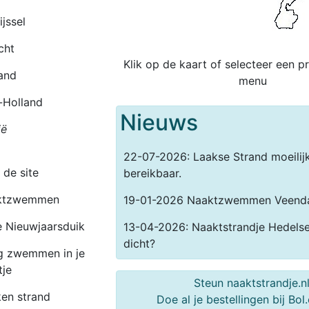
ijssel
cht
Klik op de kaart of selecteer een pr
and
menu
-Holland
Nieuws
ië
22-07-2026: Laakse Strand moeilij
 de site
bereikbaar.
ktzwemmen
19-01-2026 Naaktzwemmen Veend
e Nieuwjaarsduik
13-04-2026: Naaktstrandje Hedels
dicht?
ig zwemmen in je
tje
Steun naaktstrandje.nl
en strand
Doe al je bestellingen bij Bol