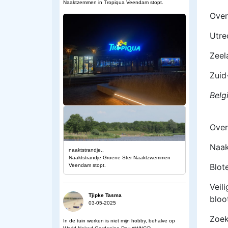
Naaktzemmen in Tropiqua Veendam stopt.
Over
Utre
Zeel
Zuid
Belg
Over
Naa
naaktstrandje..
Naaktstrandje Groene Ster Naaktzwemmen
Blot
Veendam stopt.
Veil
Tjipke Tasma
bloo
03-05-2025
Zoek
In de tuin werken is niet mijn hobby, behalve op