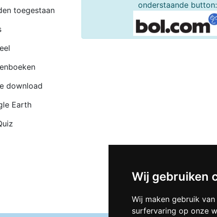
onderstaande button:
en toegestaan
s
eel
tenboeken
e download
le Earth
uiz
Wij gebruiken 
Wij maken gebruik van
surfervaring op onze w