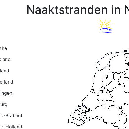
Naaktstranden in 
the
oland
sland
erland
ingen
urg
d-Brabant
d-Holland