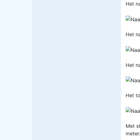
Het n
Het n
Het na
Het to
Met s
meter.