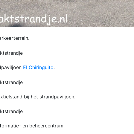
rkeerterrein.
dpaviljoen
El Chiringuito
.
xtielstand bij het strandpaviljoen.
nformatie- en beheercentrum.