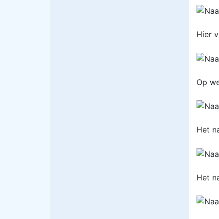
Hier v
Op we
Het n
Het n