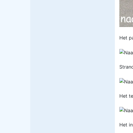
Het pa
Stran
Het te
Het i