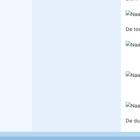
De to
De dui