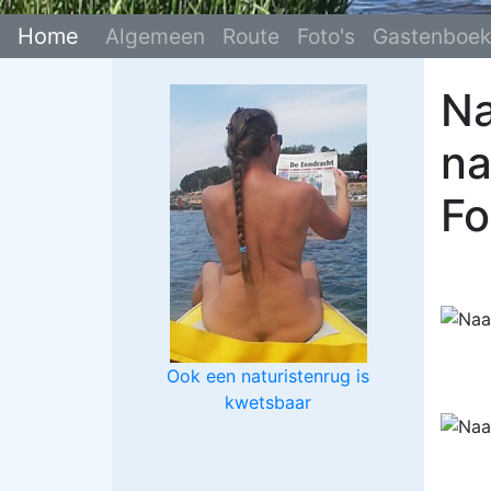
Home
Algemeen
Route
Foto's
Gastenboek
Na
na
Fo
Ook een naturistenrug is
kwetsbaar