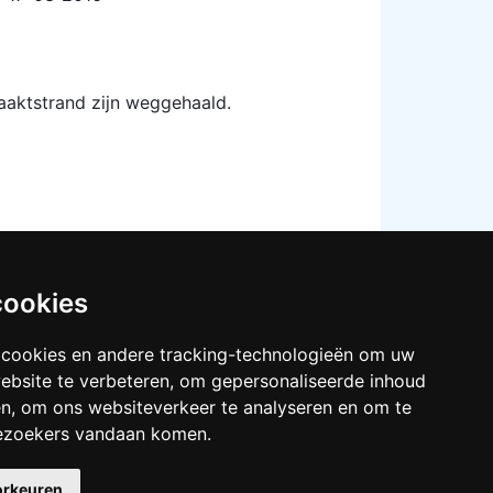
aaktstrand zijn weggehaald.
cookies
 cookies en andere tracking-technologieën om uw
ebsite te verbeteren, om gepersonaliseerde inhoud
en, om ons websiteverkeer te analyseren en om te
het strand tegen te houden.
ezoekers vandaan komen.
orkeuren