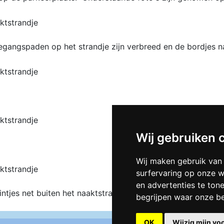
egangspaden op het strandje zijn verbreed en de bordjes n
Wij gebruiken 
Wij maken gebruik van
surfervaring op onze w
en advertenties te ton
ntjes net buiten het naaktstrandje, om de verstuiving van 
begrijpen waar onze b
OK
Wijzig mijn vo