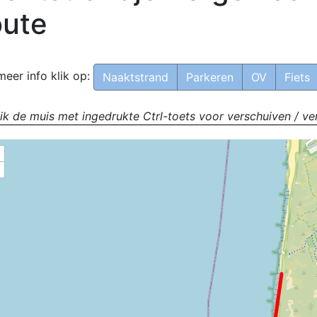
ute
meer info klik op:
Naaktstrand
Parkeren
OV
Fiets
ik de muis met ingedrukte Ctrl-toets voor verschuiven / ve
+