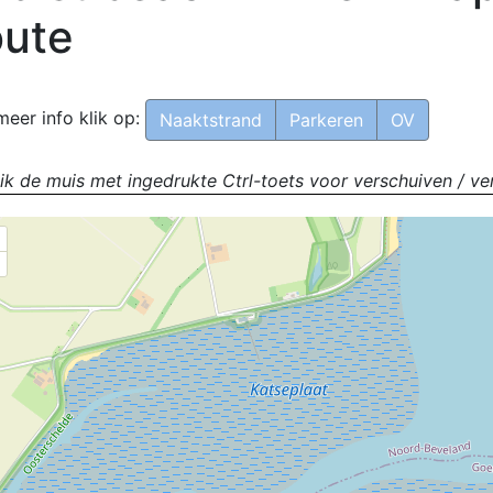
ute
meer info klik op:
Naaktstrand
Parkeren
OV
ik de muis met ingedrukte Ctrl-toets voor verschuiven / ve
+