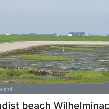
eland
dist beach Wilhelmina