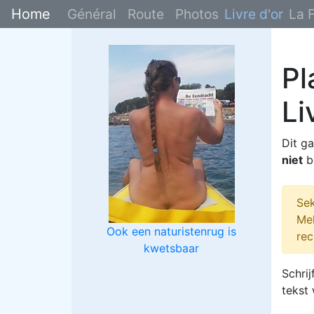
Home
Général
Route
Photos
Livre d'or
La F
Pl
Li
Dit g
niet
b
Sek
Mel
Ook een naturistenrug is
rec
kwetsbaar
Schrij
tekst