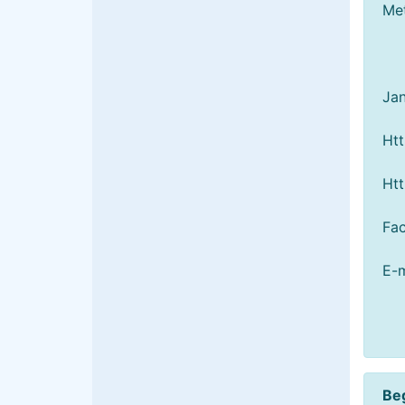
Met
Jan
Htt
Htt
Fac
E-m
Be