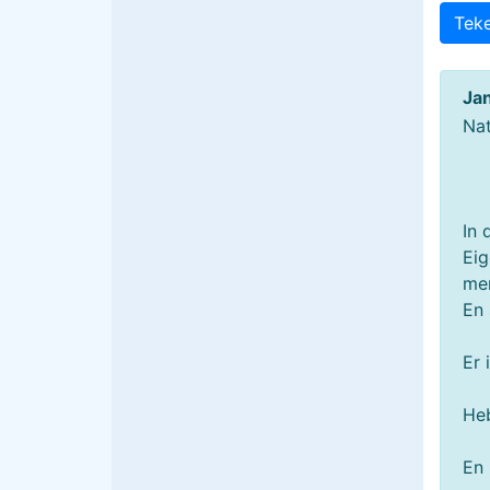
Tek
Jan
Nat
In 
Eig
men
En 
Er 
Heb
En .