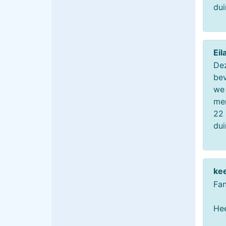
dui
Ei
Dez
bev
we 
men
22 
dui
ke
Fan
Hee