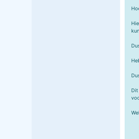
Hoe
Hie
kun
Dus
Heb
Dus
Dit
voo
We