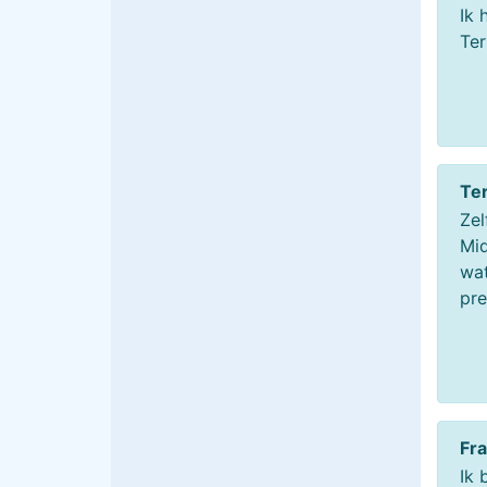
Ik 
Ter
Te
Zel
Mid
wat
pre
Fr
Ik 