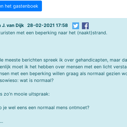
en het gastenboek
 J. van Dijk 28-02-2021 17:58
uristen met een beperking naar het (naakt)strand.
de meeste berichten spreek ik over gehandicapten, maar dat
enlijk moet ik het hebben over mensen met een licht versta
sen met een beperking willen graag als normaal gezien w
sowieso: wat is normaal?
is zo’n mooie uitspraak:
 je wel eens een normaal mens ontmoet?
..