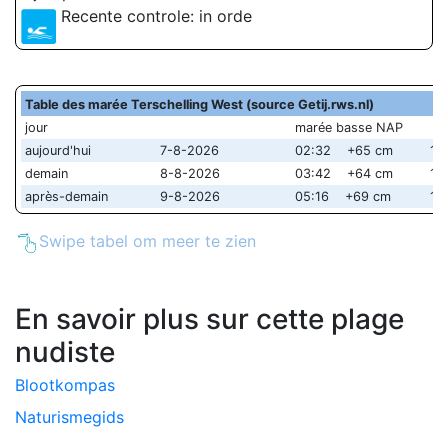
Recente controle: in orde
Table des marée Terschelling West (source Getij.rws.nl)
jour
marée basse NAP
aujourd'hui
7-8-2026
02:32 +65 cm
15
demain
8-8-2026
03:42 +64 cm
16
après-demain
9-8-2026
05:16 +69 cm
18
Swipe tabel om meer te zien
En savoir plus sur cette plage
nudiste
Blootkompas
Naturismegids