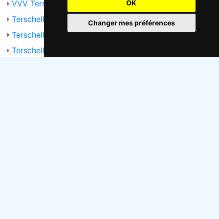
OK
VVV Terschelling
Terschelling.net
Changer mes préférences
Terschelling.info
Terschelling.startpagina.nl
Vakantiehuizen Waddeneilanden
Op-Terschelling.nl
Choisissez la langue:
Modifier les préférences en matière de c
Contact: Tjipke Tasma
info@naaktstrandje.nl