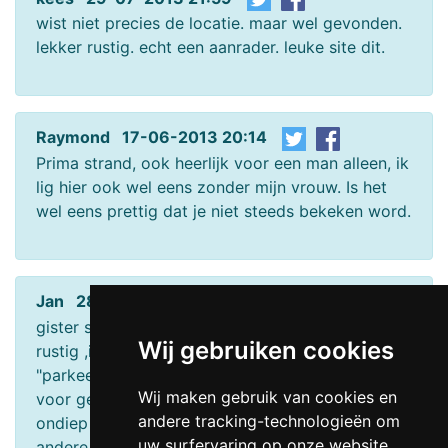
wist niet precies de locatie. maar wel gevonden.
lekker rustig. echt een aanrader. leuke site dit.
Raymond 17-06-2013 20:14
Prima strand, ook heerlijk voor een man alleen, ik
lig hier ook wel eens zonder mijn vrouw. Is het
wel eens prettig dat je niet steeds bekeken word.
Jan 28-06-2011 10:04
gister samen met partner hier geweest ,lekker
Wij gebruiken cookies
rustig ,is wel een stukje lopen vanaf
"parkeerplaats" .maar strandje is zeer geschikt
Wij maken gebruik van cookies en
voor gezinnen met kinderen ,kan ver lopen door
andere tracking-technologieën om
ondiep water,en geen last van mensen met
uw surfervaring op onze website
andere intenties dan naakt recreëren