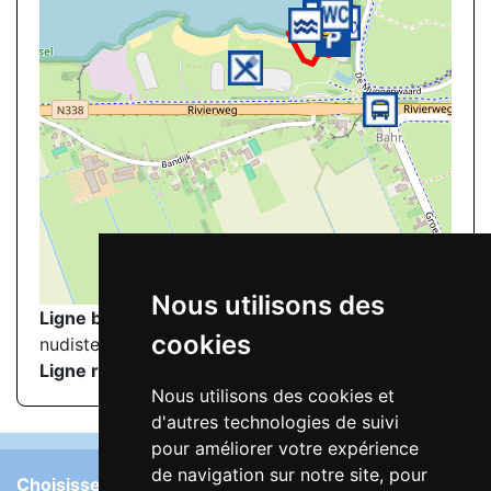
©
OpenStreetMap
contributors.
Nous utilisons des
Ligne bleue
: itinéraire de marche à la plage
cookies
nudiste
Ligne rouge
: Plage nudiste
Nous utilisons des cookies et
d'autres technologies de suivi
pour améliorer votre expérience
de navigation sur notre site, pour
Choisissez la langue: