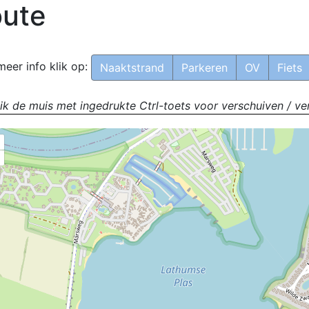
ute
meer info klik op:
Naaktstrand
Parkeren
OV
Fiets
ik de muis met ingedrukte Ctrl-toets voor verschuiven / ve
+