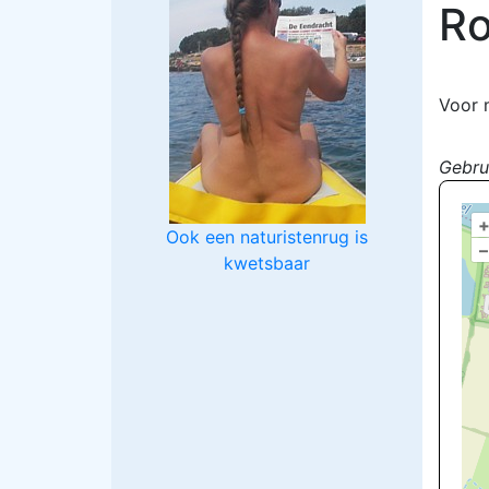
Ro
Voor 
Gebru
Ook een naturistenrug is
–
kwetsbaar