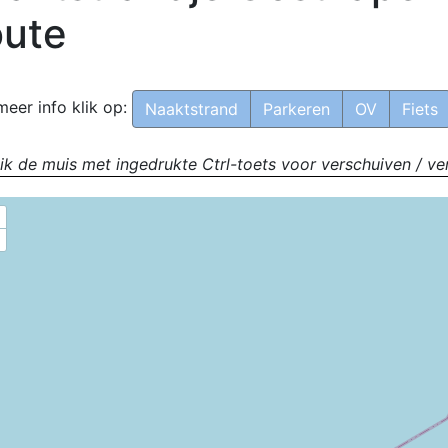
ute
meer info klik op:
Naaktstrand
Parkeren
OV
Fiets
ik de muis met ingedrukte Ctrl-toets voor verschuiven / ve
+