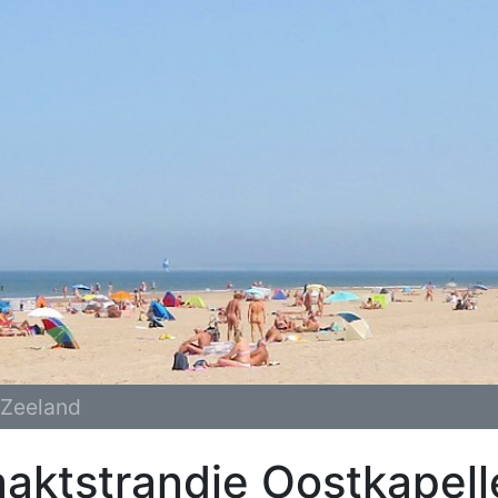
Zeeland
aktstrandje Oostkapell