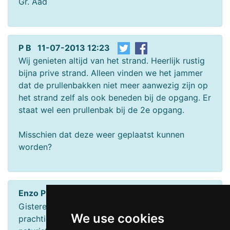
Gr. Aad
P B 11-07-2013 12:23
Wij genieten altijd van het strand. Heerlijk rustig
bijna prive strand. Alleen vinden we het jammer
dat de prullenbakken niet meer aanwezig zijn op
het strand zelf als ook beneden bij de opgang. Er
staat wel een prullenbak bij de 2e opgang.
Misschien dat deze weer geplaatst kunnen
worden?
Enzo P 08-07-2013 08:49
Gisteren naar Katwijk afgzakt, zalig weertje,
We use cookies
prachtig strand maar we waren de enige