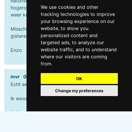
naturisten. Toch nog een mooi plekje gevonden
We use cookies and other
hogerop de duinrand en naakt van het lekkere
tracking technologies to improve
weer kunnen genieten.
your browsing experience on our
website, to show you
Misschien is dit gebruikelijk op een topdag als
personalized content and
gisteren, wat is jullie ervaring ?
targeted ads, to analyze our
website traffic, and to understand
Enzo
where our visitors are coming
from.
mvr 05-06-2013 13:57
OK
Echt een top strand.
Change my preferences
Ik woon ook in de buurt.
Lekker rustig maar je bent nooit alleen. Je kunt
hier zo genieten. Echt een AANRADER !!!!!!!