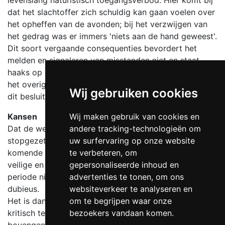
dat het slachtoffer zich schuldig kan gaan voelen over
het opheffen van de avonden; bij het verzwijgen van
het gedrag was er immers 'niets aan de hand geweest'.
Dit soort vergaande consequenties bevordert het
melden en signaleren van misstanden niet en staat
haaks op de doelstellingen van het protocol. Ook voor
het overige naturistische zwemmen in Nederland kan
Wij gebruiken cookies
dit besluit een negatieve weerslag hebben.
Kansen
Wij maken gebruik van cookies en
Dat de wellness avonden niet per direct worden
andere tracking-technologieën om
stopgezet, geeft aan dat het zwembad voor de
uw surfervaring op onze website
komende maanden nog mogelijkheden ziet voor een
te verbeteren, om
veilige en respectvolle omgeving. Waarom het na deze
gepersonaliseerde inhoud en
periode niet meer mogelijk zou zijn blijft uiterst
advertenties te tonen, om ons
dubieus.
websiteverkeer te analyseren en
Het is dan ook wenselijk om het besluit nogmaals
om te begrijpen waar onze
kritisch tegen het licht te houden op basis van de
bezoekers vandaan komen.
bovengenoemde punten.