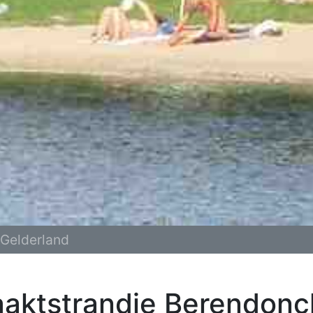
Gelderland
aktstrandje Berendonc