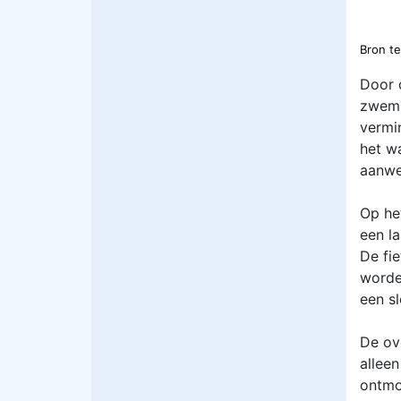
Bron
te
Door 
zwemm
vermi
het w
aanwez
Op he
een l
De fi
worde
een s
De ov
alleen
ontmo