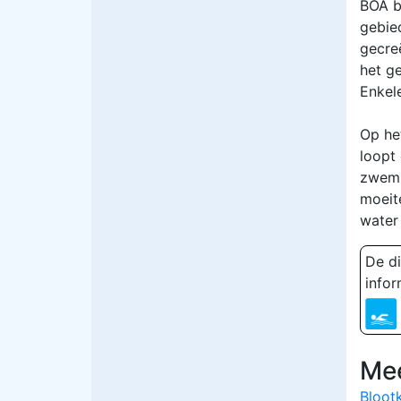
BOA b
gebie
gecre
het ge
Enkel
Op he
loopt
zwemm
moeit
water
De di
infor
Mee
Bloot