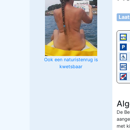
Laa
Ook een naturistenrug is
kwetsbaar
Al
De Be
aange
met k