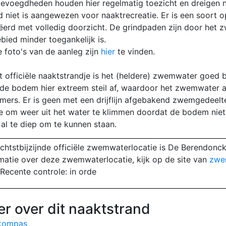
evoegdheden houden hier regelmatig toezicht en dreigen 
d niet is aangewezen voor naaktrecreatie. Er is een soort
ëerd met volledig doorzicht. De grindpaden zijn door het 
bied minder toegankelijk is.
e foto's van de aanleg zijn
hier
te vinden.
t officiële naaktstrandje is het (heldere) zwemwater goed b
 de bodem hier extreem steil af, waardoor het zwemwater a
ers. Er is geen met een drijflijn afgebakend zwemgedee
e om weer uit het water te klimmen doordat de bodem niet st
 al te diep om te kunnen staan.
chtstbijzijnde officiële zwemwaterlocatie is De Berendonc
matie over deze zwemwaterlocatie, kijk op de site van
zwe
Recente controle: in orde
r over dit naaktstrand
kompas