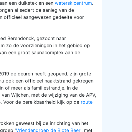
baan een duikstek en een
waterskicentrum
.
tongen al sedert de aanleg van de
n officieel aangewezen gedeelte voor
bied Berendonck, gezocht naar
om zo de voorzieningen in het gebied op
g van een groot saunacomplex aan de
2019 de deuren heeft geopend, zijn grote
nu ook een officieel naaktstrand gekregen
 of meer als familiestrandje. In de
van Wijchen, met de wijziging van de APV,
e. Voor de bereikbaarheid kijk op de
route
okken geweest bij de inrichting van het
groep '
Vriendengroep de Blote Beer
', met