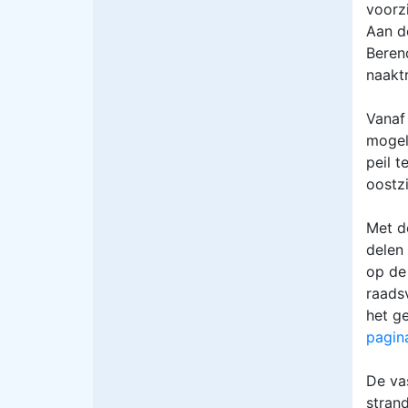
voorz
Aan d
Beren
naaktr
Vanaf
mogel
peil 
oostzi
Met d
delen
op de 
raads
het g
pagin
De va
stran