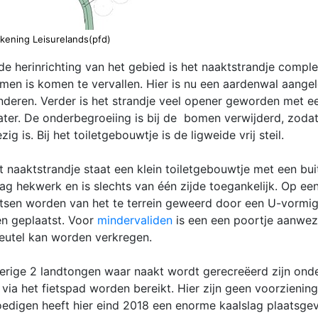
kening Leisurelands(pfd)
de herinrichting van het gebied is het naaktstrandje compl
en is komen te vervallen. Hier is nu een aardenwal aange
nderen. Verder is het strandje veel opener geworden met e
ater. De onderbegroeiing is bij de bomen verwijderd, zo
ig is. Bij het toiletgebouwtje is de ligweide vrij steil.
t naaktstrandje staat een klein toiletgebouwtje met een bu
aag hekwerk en is slechts van één zijde toegankelijk. Op ee
etsen worden van het te terrein geweerd door een U-vormig
n geplaatst. Voor
mindervaliden
is een een poortje aanwez
leutel kan worden verkregen.
erige 2 landtongen waar naakt wordt gerecreëerd zijn ond
 via het fietspad worden bereikt. Hier zijn geen voorzienin
edigen heeft hier eind 2018 een enorme kaalslag plaatsg