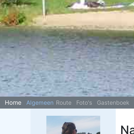
Home
Algemeen
Route
Foto's
Gastenboek
Na