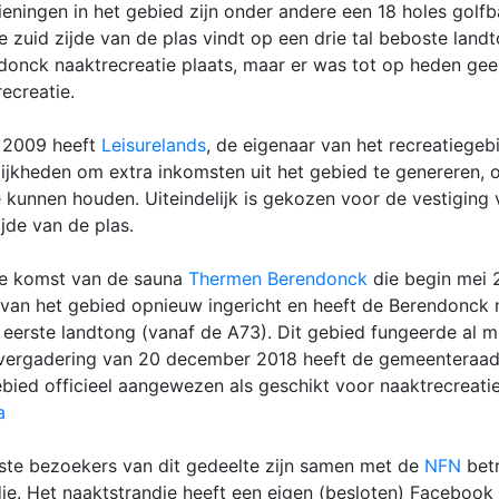
ieningen in het gebied zijn onder andere een 18 holes golf
e zuid zijde van de plas vindt op een drie tal beboste land
donck naaktrecreatie plaats, maar er was tot op heden gee
ecreatie.
 2009 heeft
Leisurelands
, de eigenaar van het recreatiege
ijkheden om extra inkomsten uit het gebied te genereren, 
te kunnen houden. Uiteindelijk is gekozen voor de vestigin
jde van de plas.
e komst van de sauna
Thermen Berendonck
die begin mei 
 van het gebied opnieuw ingericht en heeft de Berendonck 
eerste landtong (vanaf de A73). Dit gebied fungeerde al min
vergadering van 20 december 2018 heeft de gemeenteraad 
ebied officieel aangewezen als geschikt voor naaktrecreati
a
ste bezoekers van dit gedeelte zijn samen met de
NFN
betr
dje. Het naaktstrandje heeft een eigen (besloten) Facebook 