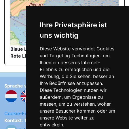
Ihre Privatsphäre ist
uns wichtig
©
OpenStreetMap
contributors.
Diese Website verwendet Cookies
Blaue Linie
: Wanderweg zum FKK-Strand
und Targeting Technologien, um
Rote Linie
: FKK-Strand
Ihnen ein besseres Internet-
Erlebnis zu ermöglichen und die
Werbung, die Sie sehen, besser an
Ihre Bedürfnisse anzupassen.
Sprache wählen:
Diese Technologien nutzen wir
außerdem, um Ergebnisse zu
messen, um zu verstehen, woher
unsere Besucher kommen oder um
Cookie-Einstellungen ändern
unsere Website weiter zu
Kontakt: Tjipke Tasma
entwickeln.