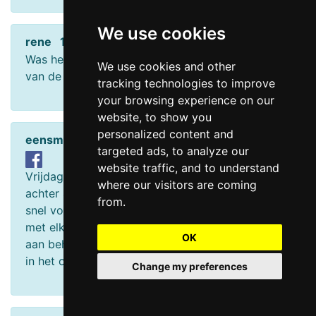
We use cookies
rene 12-02-2018 05:28
Was het maar weer zover.Heerlijk weer genieten
We use cookies and other
van de zon.
tracking technologies to improve
your browsing experience on our
website, to show you
personalized content and
eensmaarnooitweer 23-07-2017 22:11
targeted ads, to analyze our
website traffic, and to understand
Vrijdag geweest, er ligt een soort bossage waar
where our visitors are coming
achter 4 mannen lagen,eerst alfzondelijk maar al
from.
snel vonden zei elkaar. Waarna ze in tweetallen
met elkaars geslacht speelde. Vreselijk dit. Tip
OK
aan beheerder haal de bossage weg, een doorn
in het oog.
Change my preferences