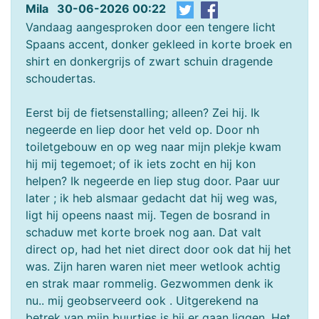
Mila 30-06-2026 00:22
Vandaag aangesproken door een tengere licht
Spaans accent, donker gekleed in korte broek en
shirt en donkergrijs of zwart schuin dragende
schoudertas.
Eerst bij de fietsenstalling; alleen? Zei hij. Ik
negeerde en liep door het veld op. Door nh
toiletgebouw en op weg naar mijn plekje kwam
hij mij tegemoet; of ik iets zocht en hij kon
helpen? Ik negeerde en liep stug door. Paar uur
later ; ik heb alsmaar gedacht dat hij weg was,
ligt hij opeens naast mij. Tegen de bosrand in
schaduw met korte broek nog aan. Dat valt
direct op, had het niet direct door ook dat hij het
was. Zijn haren waren niet meer wetlook achtig
en strak maar rommelig. Gezwommen denk ik
nu.. mij geobserveerd ook . Uitgerekend na
betrek van mijn buurtjes is hij er gaan liggen. Het