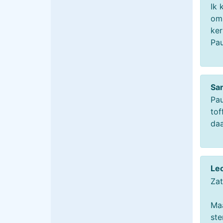
Ik 
om 
ker
Pau
Sa
Pau
tof
daa
Le
Zat
Maa
ste