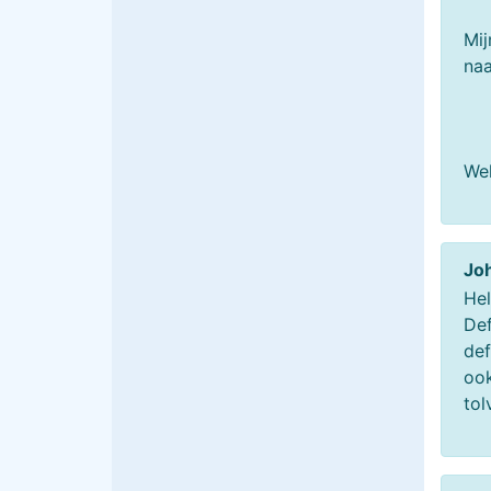
Mij
naa
Wel
Jo
Hel
Def
def
ook
tol