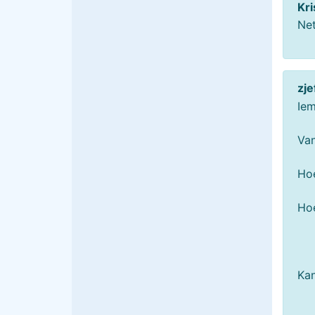
Kr
Net
zj
Iem
Van
Hoe
Hoe
Kan