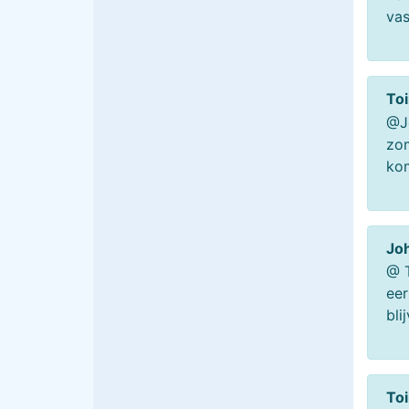
vas
To
@Jo
zom
kom
Jo
@ T
eer
bli
To