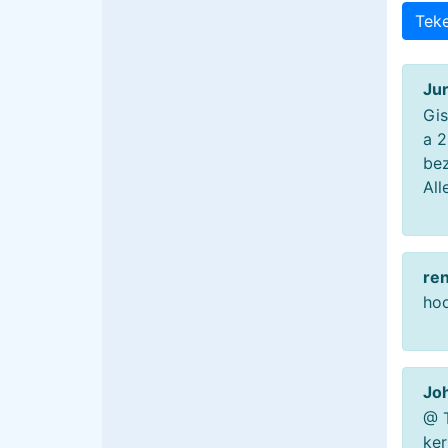
Tek
Ju
Gis
a 2
bez
All
re
hoo
Jo
@ T
ker