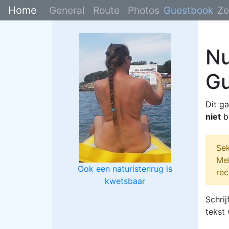
Home
General
Route
Photos
Guestbook
Ze
Nu
G
Dit g
niet
b
Sek
Mel
Ook een naturistenrug is
rec
kwetsbaar
Schrij
tekst