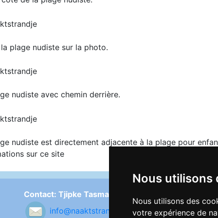
la plage nudiste sur la photo.
age nudiste avec chemin derrière.
ge nudiste est directement adjacente à la plage pour enfan
ations sur ce site
Nous utilisons
Contact: Tjipke Tasma
Su
Nous utilisons des cook
info@naaktstrandje.nl
votre expérience de na