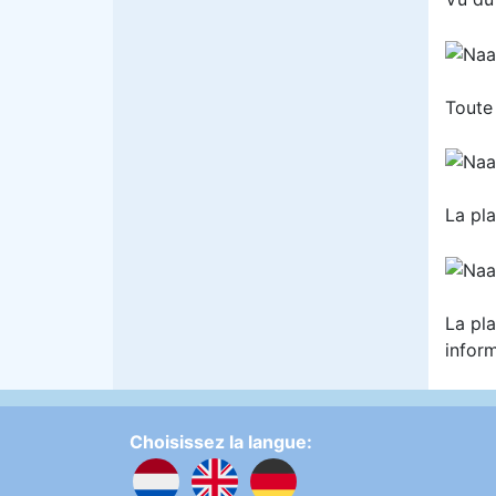
Toute 
La pl
La pla
inform
Choisissez la langue: