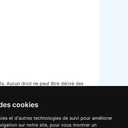
ts. Aucun droit ne peut être dérivé des
 des cookies
ivre sur:
ies et d'autres technologies de suivi pour améliorer
Twitter
vigation sur notre site, pour vous montrer un