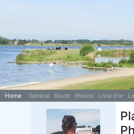
Home
Général
Route
Photos
Livre d'or
La
Pl
Ph