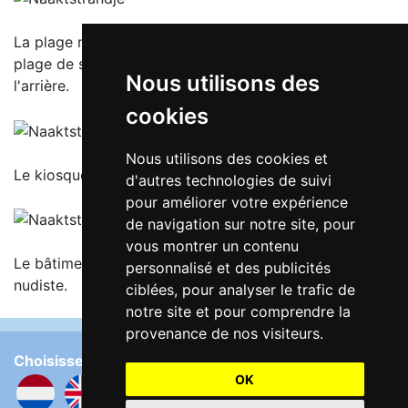
La plage nudiste se compose principalement d'une
plage de sable, avec une petite section d'herbe à
Nous utilisons des
l'arrière.
cookies
Nous utilisons des cookies et
Le kiosque du parking à 770 mètres.
d'autres technologies de suivi
pour améliorer votre expérience
de navigation sur notre site, pour
vous montrer un contenu
Le bâtiment des toilettes à 500 mètres de la plage
personnalisé et des publicités
nudiste.
ciblées, pour analyser le trafic de
notre site et pour comprendre la
provenance de nos visiteurs.
Choisissez la langue:
OK