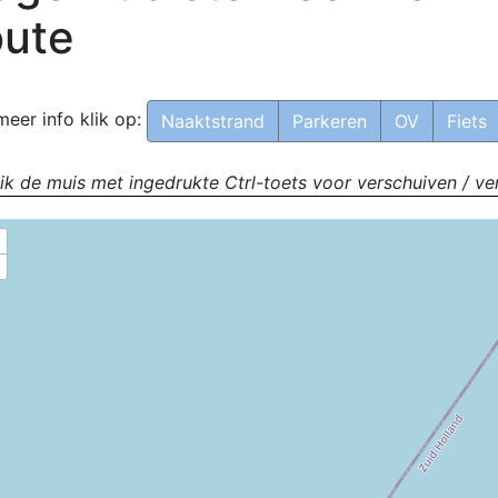
ute
meer info klik op:
Naaktstrand
Parkeren
OV
Fiets
ik de muis met ingedrukte Ctrl-toets voor verschuiven / ve
+