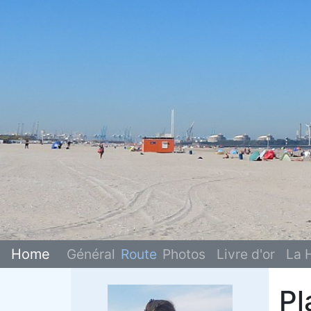
Home
Général
Route
Photos
Livre d'or
La 
Pl