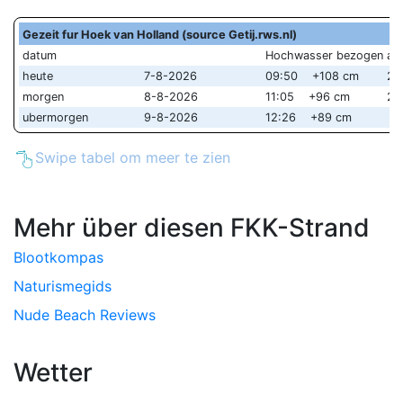
Gezeit fur Hoek van Holland (source Getij.rws.nl)
datum
Hochwasser bezogen au
heute
7-8-2026
09:50 +108 cm
22
morgen
8-8-2026
11:05 +96 cm
23
ubermorgen
9-8-2026
12:26 +89 cm
Swipe tabel om meer te zien
Mehr über diesen FKK-Strand
Blootkompas
Naturismegids
Nude Beach Reviews
Wetter