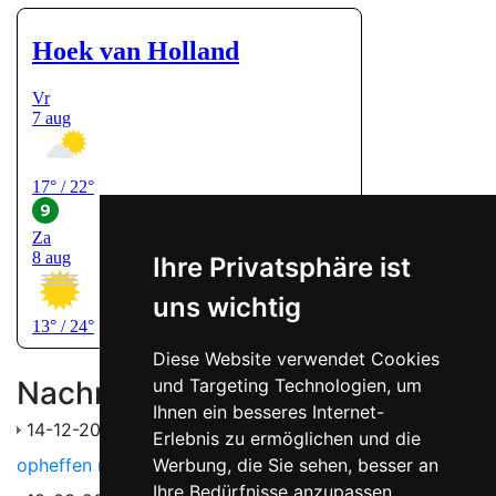
Ihre Privatsphäre ist
uns wichtig
Diese Website verwendet Cookies
Nachrichten
und Targeting Technologien, um
Ihnen ein besseres Internet-
14-12-2021
Gemeente Rotterdam: “Geen plannen voor
Erlebnis zu ermöglichen und die
opheffen naaktstrand Hoek van Holland”
Werbung, die Sie sehen, besser an
Ihre Bedürfnisse anzupassen.