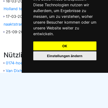
18-03-2021
NFN: Voortbestaan naaktstrand Hoek van
Diese Technologien nutzen wir
Holland ter discussie
außerdem, um Ergebnisse zu
17-03-2021
Schiedams nieuws: Onzekere toekomst
messen, um zu verstehen, woher
unsere Besucher kommen oder um
naaktstrand Hoek van Holland
unsere Website weiter zu
25-09-2012
NRC-Next: Stampij zonder onderbroek
entwickeln.
OK
Nützliche Links
Einstellungen ändern
0174-hoekvanholland.startkabel.nl
Van Dixhoorndriehoek
Webcam Hoekse Watersport Vereniging
Vakantiepark Vlugtenburg aan zee
Camping Jagtveld