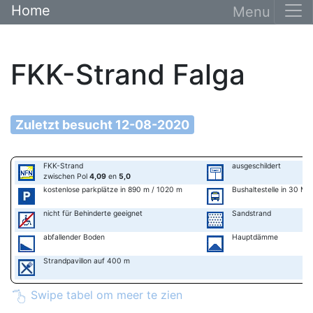
Home
FKK-Strand Falga
Zuletzt besucht 12-08-2020
FKK-Strand
ausgeschildert
zwischen Pol
4,09
en
5,0
kostenlose parkplätze in 890 m / 1020 m
Bushaltestelle in 30 Mi
nicht für Behinderte geeignet
Sandstrand
abfallender Boden
Hauptdämme
Strandpavillon auf 400 m
Swipe tabel om meer te zien