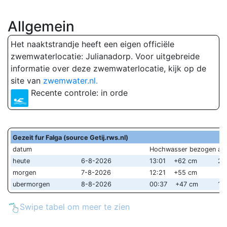
Allgemein
Het naaktstrandje heeft een eigen officiële
zwemwaterlocatie: Julianadorp. Voor uitgebreide
informatie over deze zwemwaterlocatie, kijk op de
site van
zwemwater.nl.
Recente controle: in orde
Gezeit fur Falga (source Getij.rws.nl)
datum
Hochwasser bezogen au
heute
6-8-2026
13:01 +62 cm
23
morgen
7-8-2026
12:21 +55 cm
ubermorgen
8-8-2026
00:37 +47 cm
13
Swipe tabel om meer te zien