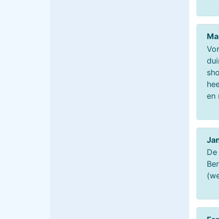
Ma
Vor
dui
sho
hee
en 
Ja
De 
Ber
(we