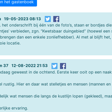
en het gastenboek
u 19-05-2023 08:13
.t. het onderschrift bij één van de foto’s, staan er bordjes di
ntjes’ verbieden, zgn. “Kwetsbaar duingebied” (hoewel een 
brengen dan een enkele zonliefhebber). Al met al blijft het
ie locatie.
n 37 12-08-2022 21:53
daag geweest in de ochtend. Eerste keer ooit op een naak
l rustig. Hier en daar wat stelletjes en mensen (mannen en
elijk wat mensen die langs de kustlijn lopen (gekleed), ma
rlijke ervaring.