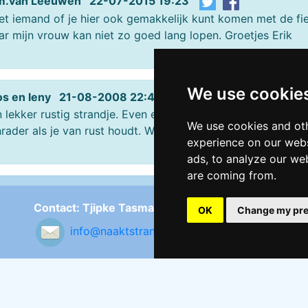
m.van Leeuwen 22-07-2015 19:23
t iemand of je hier ook gemakkelijk kunt komen met de fiets.
r mijn vrouw kan niet zo goed lang lopen. Groetjes Erik
We use cookie
os en leny 21-08-2008 22:42
 lekker rustig strandje. Even een kwartiertje wandelen over
We use cookies and oth
rader als je van rust houdt. Wij gaan zeker weer heen. Gro
experience on our webs
ads, to analyze our web
are coming from.
Contact: Tjipke Tasma
Fo
OK
Change my pre
info@naaktstrandje.nl