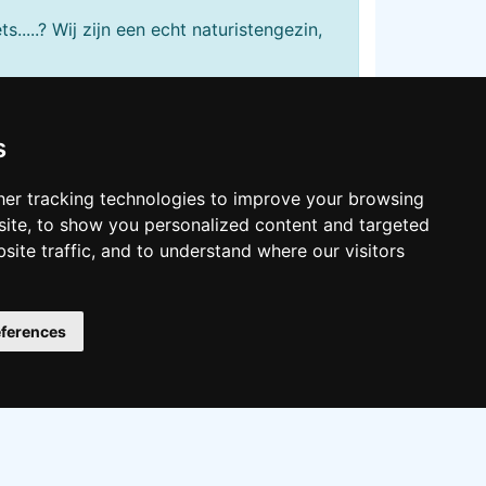
....? Wij zijn een echt naturistengezin,
s
 strand en je bent bij paal 36. Zeker een
er tracking technologies to improve your browsing
etjes van Leny uit Alkmaar
ite, to show you personalized content and targeted
site traffic, and to understand where our visitors
llow on:
ferences
Twitter
Facebook
Instagram