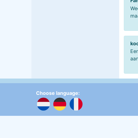
Fa
Wee
maa
ko
Een
aan
Choose language:
Update cookies preferences