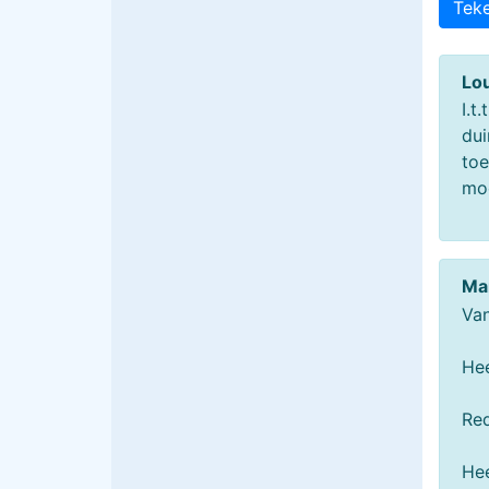
Tek
Lo
I.t
dui
toe
moo
Ma
Van
Hee
Red
Hee