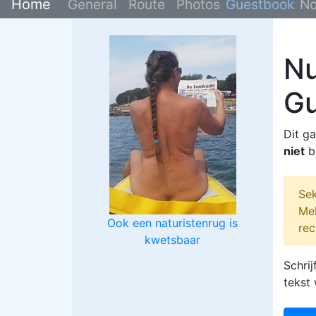
Home
General
Route
Photos
Guestbook
No
Nu
G
Dit g
niet
b
Sek
Mel
Ook een naturistenrug is
rec
kwetsbaar
Schrij
tekst