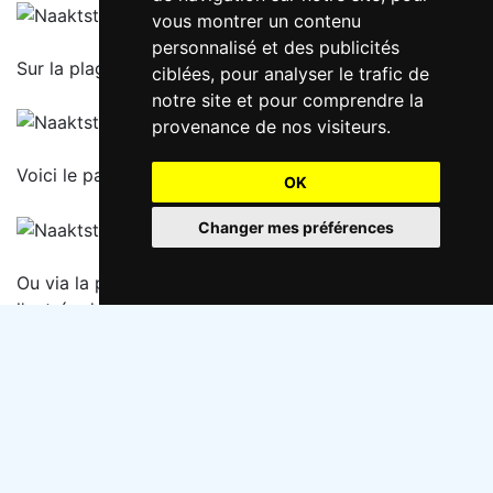
vous montrer un contenu
personnalisé et des publicités
Sur la plage via l'entrée de la plage 21.
ciblées, pour analyser le trafic de
notre site et pour comprendre la
provenance de nos visiteurs.
Voici le pavillon de plage
Koele Costa
.
OK
Changer mes préférences
Ou via la piste cyclable derrière et sur la plage via
l'entrée de la plage 22.
Choisissez la langue: