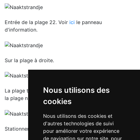
Entrée de la plage 22. Voir
ici
le panneau
d'information.
Sur la plage à droite.
Nous utilisons des
La plage textile vers Noordwijk.Via Noordwijk jusqu'à
la plage nudiste.
cookies
Nous utilisons des cookies et
d'autres technologies de suivi
Stationnement payant sur Wantveld à Noordwijk.
pour améliorer votre expérience
de navigation sur notre site, pour