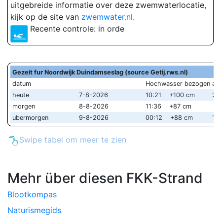
uitgebreide informatie over deze zwemwaterlocatie,
kijk op de site van
zwemwater.nl.
Recente controle: in orde
Gezeit fur Noordwijk Duindamseslag (source Getij.rws.nl)
datum
Hochwasser bezogen au
heute
7-8-2026
10:21 +100 cm
22
morgen
8-8-2026
11:36 +87 cm
ubermorgen
9-8-2026
00:12 +88 cm
12
Swipe tabel om meer te zien
Mehr über diesen FKK-Strand
Blootkompas
Naturismegids