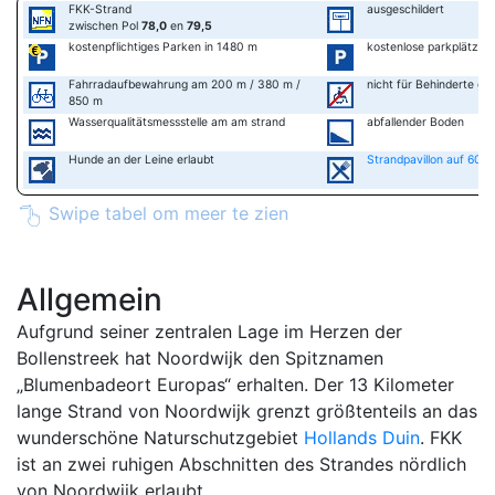
FKK-Strand
ausgeschildert
zwischen Pol
78,0
en
79,5
kostenpflichtiges Parken in 1480 m
kostenlose parkplätze i
Fahrradaufbewahrung am 200 m / 380 m /
nicht für Behinderte ge
850 m
Wasserqualitätsmessstelle am am strand
abfallender Boden
Hunde an der Leine erlaubt
Strandpavillon auf 600
Swipe tabel om meer te zien
Allgemein
Aufgrund seiner zentralen Lage im Herzen der
Bollenstreek hat Noordwijk den Spitznamen
„Blumenbadeort Europas“ erhalten. Der 13 Kilometer
lange Strand von Noordwijk grenzt größtenteils an das
wunderschöne Naturschutzgebiet
Hollands Duin
. FKK
ist an zwei ruhigen Abschnitten des Strandes nördlich
von Noordwijk erlaubt.