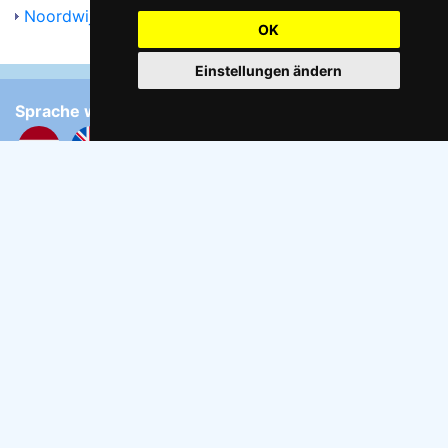
Noordwijk.info
OK
Einstellungen ändern
Sprache wählen:
Cookie-Einstellungen ändern
Kontakt: Tjipke Tasma
info@naaktstrandje.nl
Folgen:
Twitter
Facebook
Instagram