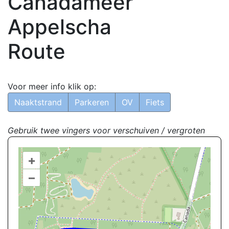
Canadameer
Appelscha
Route
Voor meer info klik op:
Naaktstrand
Parkeren
OV
Fiets
Gebruik twee vingers voor verschuiven / vergroten
+
–