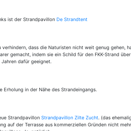
dschlacht 13: Kiefteglop. Sehen Sie sich
hier
die Information