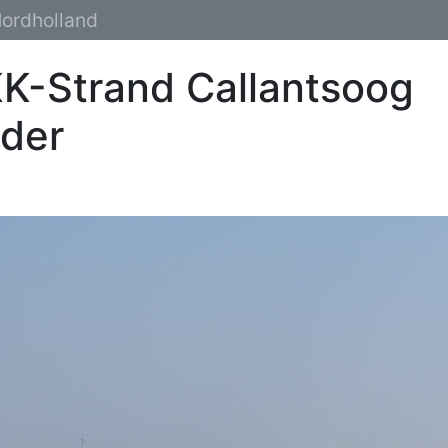
ordholland
K-Strand Callantsoog
lder