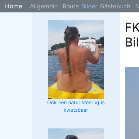
Home
Allgemein
Route
Bilder
Gästebuch
N
FK
Bi
Ook een naturistenrug is
kwetsbaar