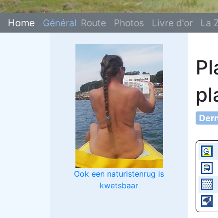
Home
Général
Route
Photos
Livre d'or
La 
Pl
pl
Dern
Ook een naturistenrug is
kwetsbaar