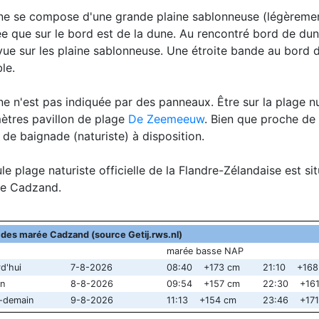
ne se compose d'une grande plaine sablonneuse (légèrement 
ée que sur le bord est de la dune. Au rencontré bord de du
ue sur les plaine sablonneuse. Une étroite bande au bord de 
le.
e n'est pas indiquée par des panneaux. Être sur la plage nud
ètres pavillon de plage
De Zeemeeuw
. Bien que proche de 
 de baignade (naturiste) à disposition.
le plage naturiste officielle de la Flandre-Zélandaise est si
 de Cadzand.
 des marée Cadzand (source Getij.rws.nl)
marée basse NAP
d'hui
7-8-2026
08:40 +173 cm
21:10 +168
n
8-8-2026
09:54 +157 cm
22:30 +161
-demain
9-8-2026
11:13 +154 cm
23:46 +171