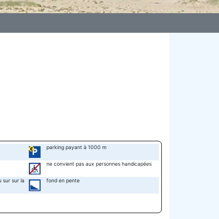
parking payant à 1000 m
ne convient pas aux personnes handicapées
 sur sur la
fond en pente