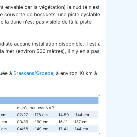
envahie par la végétation) la nudité n'est
ne couverte de bosquets, une piste cyclable
la dune n'est pas visible de là la piste
iste aucune installation disponible. Il est à
la mer (environ 500 mètres), il n'y en a pas
tuée à
Breskens/Groede
, à environ 10 km à
marée hautess NAP
 cm
02:27 -178 cm
14:50 -144 cm
 cm
03:36 -160 cm
16:11 -137 cm
 cm
04:58 -149 cm
17:41 -144 cm