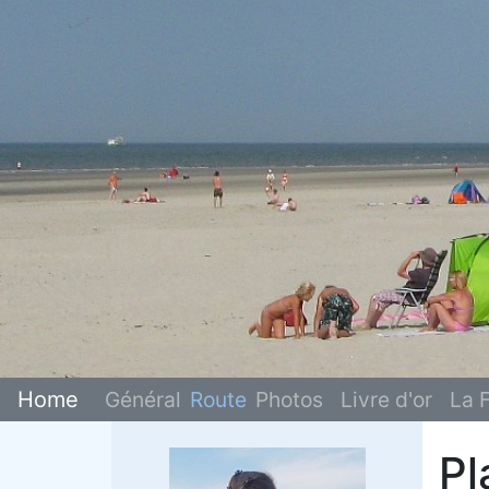
Home
Général
Route
Photos
Livre d'or
La F
Pl