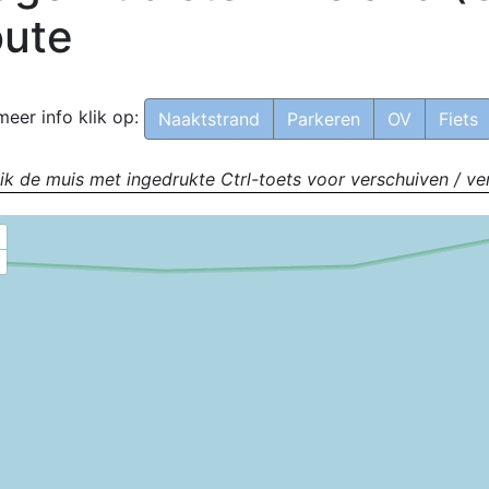
ute
meer info klik op:
Naaktstrand
Parkeren
OV
Fiets
ik de muis met ingedrukte Ctrl-toets voor verschuiven / ve
+